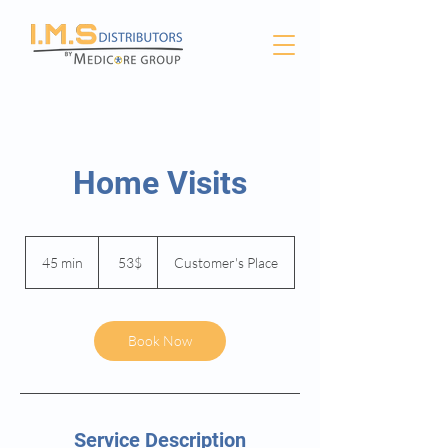
Home Visits
53
דולר
45 min
4
‏53 ‏$
Customer's Place
אמריקאי
5
m
i
n
Book Now
Service Description