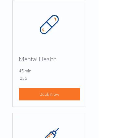
Mental Health
45 min
25
‏25 ‏$
דולר
אמריקאי
Book Now