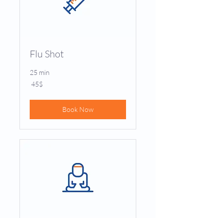
Flu Shot
25 min
45
‏45 ‏$
דולר
אמריקאי
Book Now