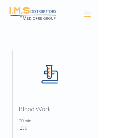
Blood Work
20 min
25
‏25 ‏$
דולר
אמריקאי